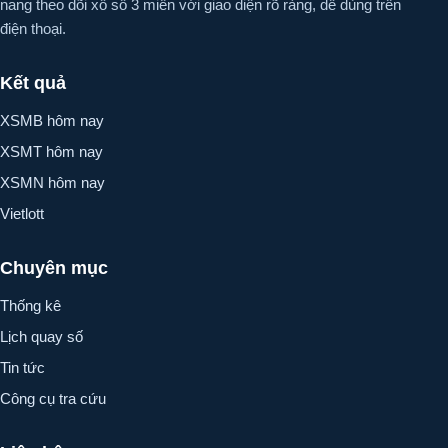
nang theo dõi xổ số 3 miền với giao diện rõ ràng, dễ dùng trên
điện thoại.
Kết quả
XSMB hôm nay
XSMT hôm nay
XSMN hôm nay
Vietlott
Chuyên mục
Thống kê
Lịch quay số
Tin tức
Công cụ tra cứu