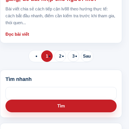
Bài viết chia sẻ cách tiếp cận lv88 theo hướng thực tế:
cách bắt đầu nhanh, điểm cần kiểm tra trước khi tham gia,
thói quen...
Đọc bài viết
1
2
3
Sau
Tìm nhanh
Tìm kiếm
Tìm