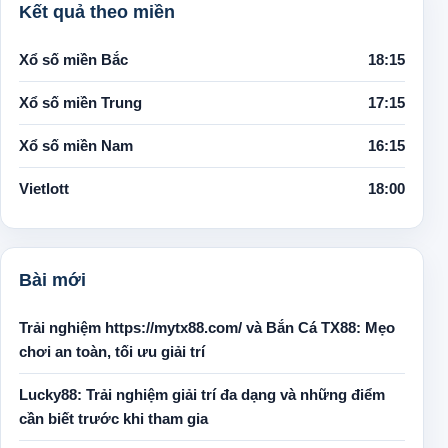
Kết quả theo miền
Xổ số miền Bắc
18:15
Xổ số miền Trung
17:15
Xổ số miền Nam
16:15
Vietlott
18:00
Bài mới
Trải nghiệm https://mytx88.com/ và Bắn Cá TX88: Mẹo
chơi an toàn, tối ưu giải trí
Lucky88: Trải nghiệm giải trí đa dạng và những điểm
cần biết trước khi tham gia