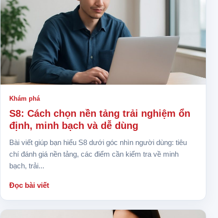
Khám phá
S8: Cách chọn nền tảng trải nghiệm ổn
định, minh bạch và dễ dùng
Bài viết giúp bạn hiểu S8 dưới góc nhìn người dùng: tiêu
chí đánh giá nền tảng, các điểm cần kiểm tra về minh
bạch, trải...
Đọc bài viết