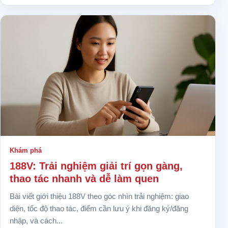
Khám phá
188V: Trải nghiệm giải trí gọn gàng,
thao tác nhanh và dễ làm quen
Bài viết giới thiệu 188V theo góc nhìn trải nghiệm: giao
diện, tốc độ thao tác, điểm cần lưu ý khi đăng ký/đăng
nhập, và cách...