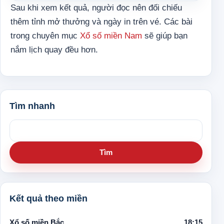
Sau khi xem kết quả, người đọc nên đối chiếu
thêm tỉnh mở thưởng và ngày in trên vé. Các bài
trong chuyên mục
Xổ số miền Nam
sẽ giúp bạn
nắm lịch quay đều hơn.
Tìm nhanh
Tìm kiếm
Tìm
Kết quả theo miền
Xổ số miền Bắc
18:15