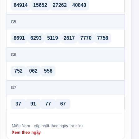
64914
15652
27262
40840
G5
8691
6293
5119
2617
7770
7756
G6
752
062
556
G7
37
91
77
67
Miền Nam · cập nhật theo ngày tra cứu
Xem theo ngày