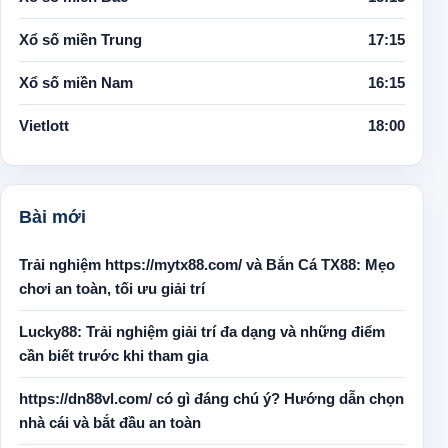
Xổ số miền Trung
17:15
Xổ số miền Nam
16:15
Vietlott
18:00
Bài mới
Trải nghiệm https://mytx88.com/ và Bắn Cá TX88: Mẹo
chơi an toàn, tối ưu giải trí
Lucky88: Trải nghiệm giải trí đa dạng và những điểm
cần biết trước khi tham gia
https://dn88vl.com/ có gì đáng chú ý? Hướng dẫn chọn
nhà cái và bắt đầu an toàn