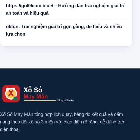
https://go99com.blue/ – Hướng dẫn trải nghiệm giải trí
an toàn và hiệu quả
okfun: Trải nghiệm giải trí gọn gàng, dễ hiểu và nhiều
lựa chọn
Xổ Số May Mắn tổng hợp lịch quay, bảng dò kết quả và cẩm
nang theo dõi xổ số 3 miền với giao diện rõ ràng, dễ dùng trên
điện thoại.