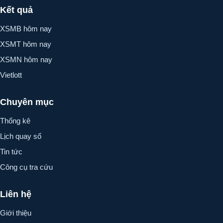
Kết quả
XSMB hôm nay
XSMT hôm nay
XSMN hôm nay
Vietlott
Chuyên mục
Thống kê
Lịch quay số
Tin tức
Công cụ tra cứu
Liên hệ
Giới thiệu