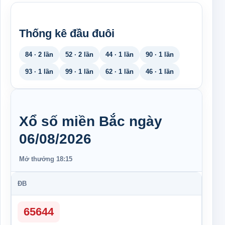
Thống kê đầu đuôi
84 · 2 lần
52 · 2 lần
44 · 1 lần
90 · 1 lần
93 · 1 lần
99 · 1 lần
62 · 1 lần
46 · 1 lần
Xổ số miền Bắc ngày
06/08/2026
Mở thưởng 18:15
ĐB
65644