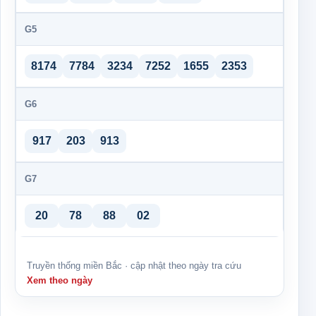
G5
8174
7784
3234
7252
1655
2353
G6
917
203
913
G7
20
78
88
02
Truyền thống miền Bắc · cập nhật theo ngày tra cứu
Xem theo ngày