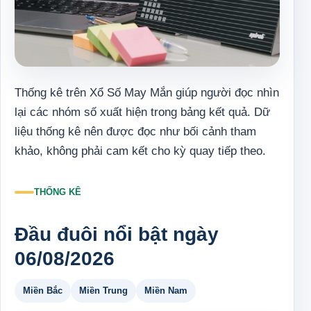
Thống kê trên Xổ Số May Mắn giúp người đọc nhìn
lại các nhóm số xuất hiện trong bảng kết quả. Dữ
liệu thống kê nên được đọc như bối cảnh tham
khảo, không phải cam kết cho kỳ quay tiếp theo.
THỐNG KÊ
Đầu đuôi nổi bật ngày
06/08/2026
Miền Bắc
Miền Trung
Miền Nam