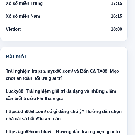
Xổ số miền Trung
17:15
Xổ số miền Nam
16:15
Vietlott
18:00
Bài mới
Trải nghiệm https://mytx88.com/ và Bắn Cá TX88: Mẹo
chơi an toàn, tối ưu giải trí
Lucky88: Trải nghiệm giải trí đa dạng và những điểm
cần biết trước khi tham gia
https://dn88vl.com/ có gì đáng chú ý? Hướng dẫn chọn
nhà cái và bắt đầu an toàn
https://go99com.blue/ – Hướng dẫn trải nghiệm giải trí