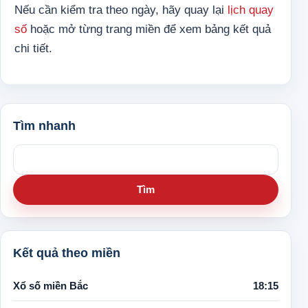
Nếu cần kiểm tra theo ngày, hãy quay lại
lịch quay
số
hoặc mở từng trang miền để xem bảng kết quả
chi tiết.
Tìm nhanh
Tìm kiếm
Tìm
Kết quả theo miền
Xổ số miền Bắc
18:15