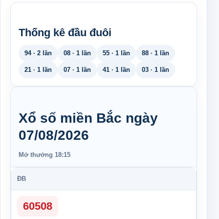
Thống kê đầu đuôi
94 · 2 lần
08 · 1 lần
55 · 1 lần
88 · 1 lần
21 · 1 lần
07 · 1 lần
41 · 1 lần
03 · 1 lần
Xổ số miền Bắc ngày
07/08/2026
Mở thưởng 18:15
ĐB
60508