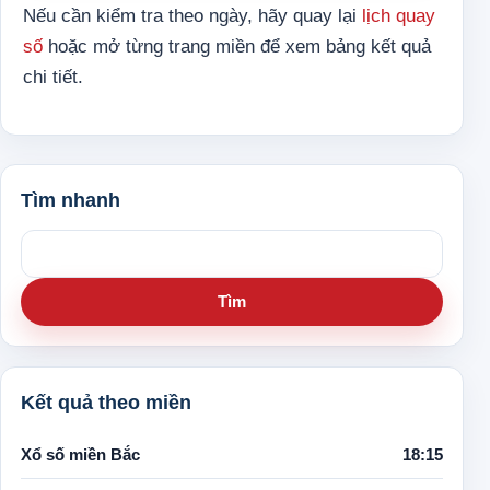
Nếu cần kiểm tra theo ngày, hãy quay lại
lịch quay
số
hoặc mở từng trang miền để xem bảng kết quả
chi tiết.
Tìm nhanh
Tìm kiếm
Tìm
Kết quả theo miền
Xổ số miền Bắc
18:15