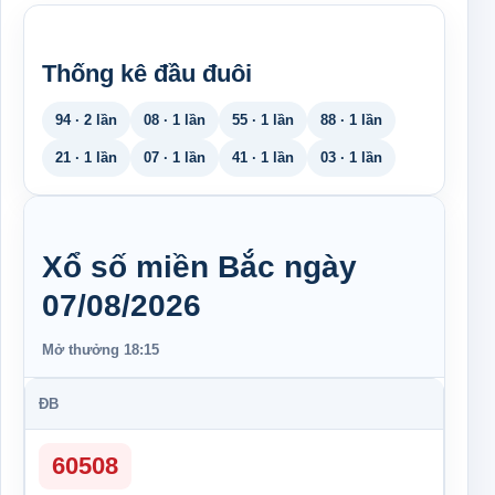
Thống kê đầu đuôi
94 · 2 lần
08 · 1 lần
55 · 1 lần
88 · 1 lần
21 · 1 lần
07 · 1 lần
41 · 1 lần
03 · 1 lần
Xổ số miền Bắc ngày
07/08/2026
Mở thưởng 18:15
ĐB
60508