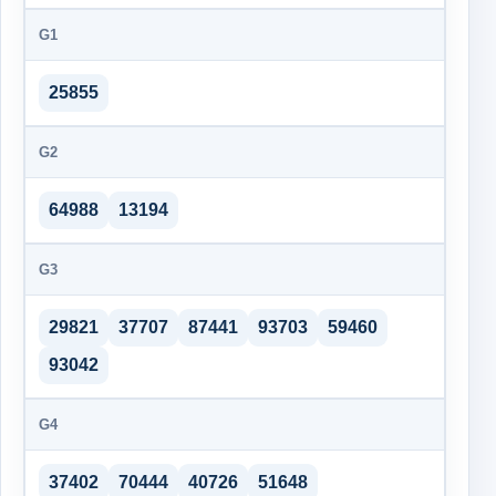
G1
25855
G2
64988
13194
G3
29821
37707
87441
93703
59460
93042
G4
37402
70444
40726
51648