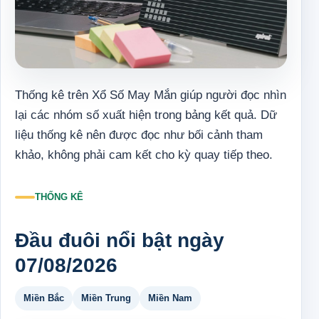
Thống kê trên Xổ Số May Mắn giúp người đọc nhìn
lại các nhóm số xuất hiện trong bảng kết quả. Dữ
liệu thống kê nên được đọc như bối cảnh tham
khảo, không phải cam kết cho kỳ quay tiếp theo.
THỐNG KÊ
Đầu đuôi nổi bật ngày
07/08/2026
Miền Bắc
Miền Trung
Miền Nam