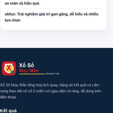
an toàn và hiệu quả
okfun: Trải nghiệm giải trí gọn gàng, dễ hiểu và nhiều
lựa chọn
Xổ Số May Mắn tổng hợp lịch quay, bảng dò kết quả và cẩm
nang theo dõi xổ số 3 miền với giao diện rõ ràng, dễ dùng trên
điện thoại.
Kết quả