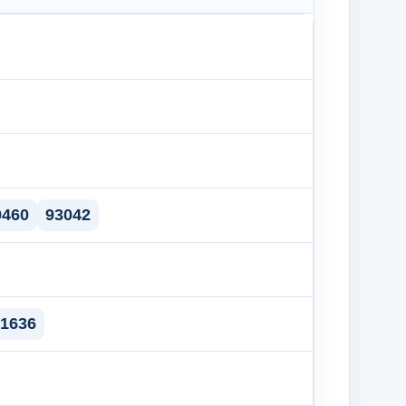
9460
93042
1636