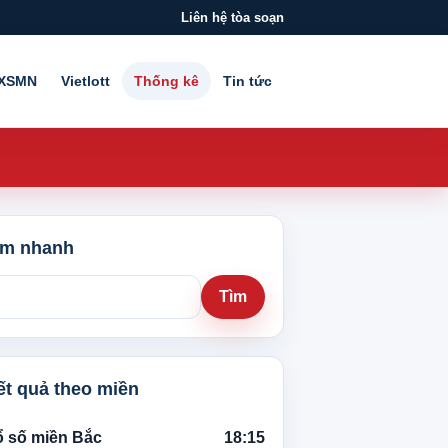
Liên hệ tòa soạn
XSMN
Vietlott
Thống kê
Tin tức
ìm nhanh
m kiếm
Tìm
ết quả theo miền
 số miền Bắc
18:15