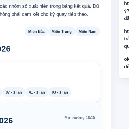
ht
các nhóm số xuất hiện trong bảng kết quả. Dữ
ý?
hông phải cam kết cho kỳ quay tiếp theo.
đầ
ht
Miền Bắc
Miền Trung
Miền Nam
tr
q
026
ok
dễ
07 · 1 lần
41 · 1 lần
03 · 1 lần
Mở thưởng 18:15
2026