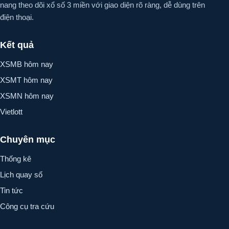
nang theo dõi xổ số 3 miền với giao diện rõ ràng, dễ dùng trên
điện thoại.
Kết quả
XSMB hôm nay
XSMT hôm nay
XSMN hôm nay
Vietlott
Chuyên mục
Thống kê
Lịch quay số
Tin tức
Công cụ tra cứu