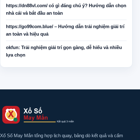
https://dn88vl.com/ có gì đáng chú ý? Hướng dẫn chọn
nhà cái và bắt đầu an toàn
https://go99com.blue/ – Hướng dẫn trải nghiệm giải trí
an toàn và hiệu quả
okfun: Trải nghiệm giải trí gọn gàng, dễ hiểu và nhiều
lựa chọn
Xổ Số May Mắn tổng hợp lịch quay, bảng dò kết quả và cẩm