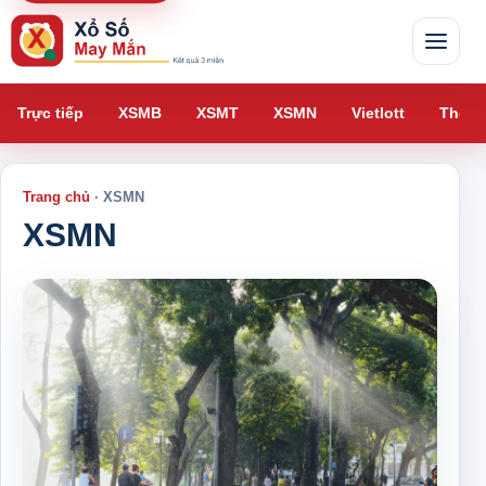
Trực tiếp
XSMB
XSMT
XSMN
Vietlott
Thống
Trang chủ
· XSMN
XSMN