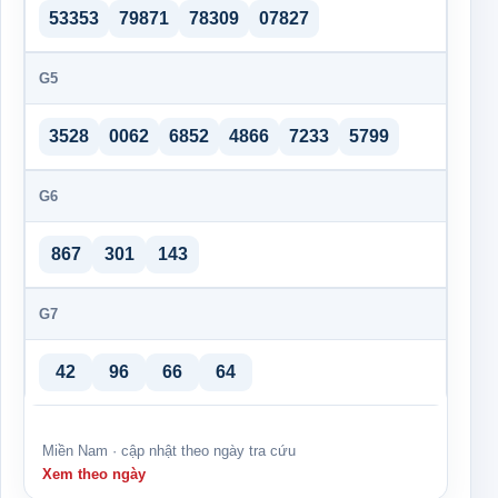
53353
79871
78309
07827
G5
3528
0062
6852
4866
7233
5799
G6
867
301
143
G7
42
96
66
64
Miền Nam · cập nhật theo ngày tra cứu
Xem theo ngày