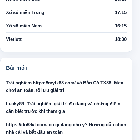
Xổ số miền Trung
17:15
Xổ số miền Nam
16:15
Vietlott
18:00
Bài mới
Trải nghiệm https://mytx88.com/ và Bắn Cá TX88: Mẹo
chơi an toàn, tối ưu giải trí
Lucky88: Trải nghiệm giải trí đa dạng và những điểm
cần biết trước khi tham gia
https://dn88vl.com/ có gì đáng chú ý? Hướng dẫn chọn
nhà cái và bắt đầu an toàn