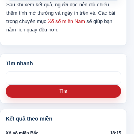
Sau khi xem kết quả, người đọc nên đối chiếu
thêm tỉnh mở thưởng và ngày in trên vé. Các bài
trong chuyên mục
Xổ số miền Nam
sẽ giúp bạn
nắm lịch quay đều hơn.
Tìm nhanh
Tìm kiếm
Tìm
Kết quả theo miền
Xổ số miền Bắc
18:15